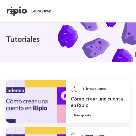
Tutoriales
13
Inversiones
•
Nov
Cómo crear una cuenta
en Ripio
Principiante
27
Inversiones
•