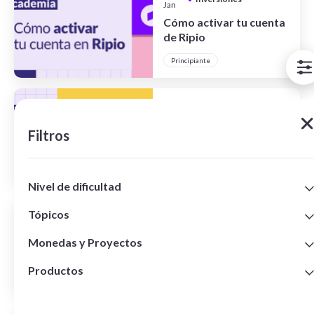
Jan
Cómo activar tu cuenta
de Ripio
Principiante
27
Inversiones
•
Jan
Cómo depositar por
Filtros
transferencia bancaria
Principiante
Nivel de dificultad
27
Tópicos
Inversiones
•
+
Jan
Principiante
Cómo depositar por
Monedas y Proyectos
Inversiones
Mercado Pago
+
Intermedio
Productos
Desafío Cripto
Criptomonedas
Principiante
Mercado Cripto
Stablecoins
Ripio Wallet
+
Avanzado