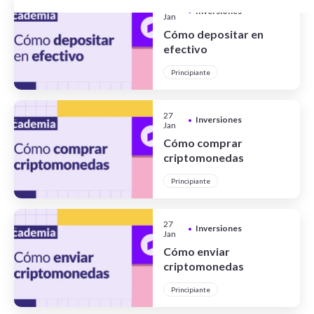
27
Seguridad y Privacidad
Inversiones
NFT
•
Ripio Trade
Jan
Cómo depositar en
Novedades Ripio
DAO
Ripio Select
efectivo
Tecnología
Web3
Ripio Portal
Principiante
Minería
Blockchains
27
Inversiones
Blockchain
•
Jan
Cómo comprar
criptomonedas
Principiante
27
Inversiones
•
Jan
Cómo enviar
criptomonedas
Principiante