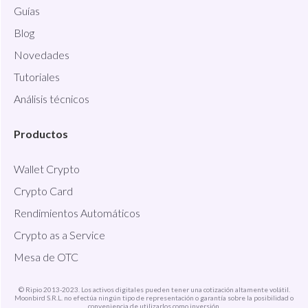
Guías
Blog
Novedades
Tutoriales
Análisis técnicos
Productos
Wallet Crypto
Crypto Card
Rendimientos Automáticos
Crypto as a Service
Mesa de OTC
© Ripio 2013-2023. Los activos digitales pueden tener una cotización altamente volátil.
Moonbird S.R.L. no efectúa ningún tipo de representación o garantía sobre la posibilidad o
conveniencia de utilizarlos como inversión.