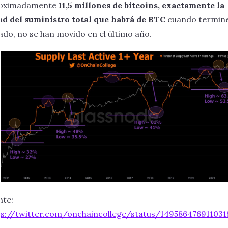
oximadamente
11,5 millones de bitcoins, exactamente la
ad del suministro total que habrá de BTC
cuando termine
do, no se han movido en el último año.
nte:
ps://twitter.com/onchaincollege/status/149586476911031