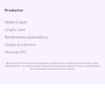
Productos
Wallet Crypto
Crypto Card
Rendimientos Automáticos
Crypto as a Service
Mesa de OTC
© Ripio 2013-2023. Los activos digitales pueden tener una cotización altamente volátil.
Moonbird S.R.L. no efectúa ningún tipo de representación o garantía sobre la posibilidad o
conveniencia de utilizarlos como inversión.