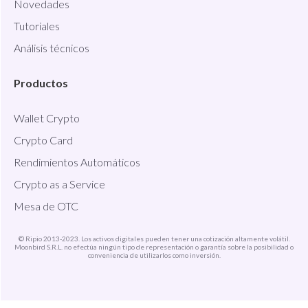
Novedades
Tutoriales
Análisis técnicos
Productos
Wallet Crypto
Crypto Card
Rendimientos Automáticos
Crypto as a Service
Mesa de OTC
© Ripio 2013-2023. Los activos digitales pueden tener una cotización altamente volátil.
Moonbird S.R.L. no efectúa ningún tipo de representación o garantía sobre la posibilidad o
conveniencia de utilizarlos como inversión.