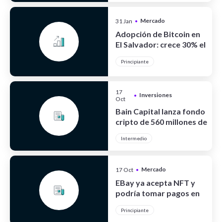
Mercado
31 Jan
•
Cripto
Adopción de Bitcoin en
El Salvador: crece 30% el
turismo
Principiante
17
Inversiones
•
Oct
Bain Capital lanza fondo
cripto de 560 millones de
dólares
Intermedio
Mercado
17 Oct
•
Cripto
EBay ya acepta NFT y
podría tomar pagos en
cripto
Principiante