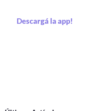
Descargá la app!
Explorá el mundo cripto y viví el mundo cripto.