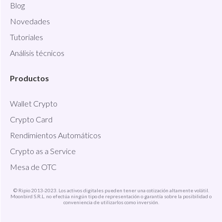
Blog
Novedades
Tutoriales
Análisis técnicos
Productos
Wallet Crypto
Crypto Card
Rendimientos Automáticos
Crypto as a Service
Mesa de OTC
© Ripio 2013-2023. Los activos digitales pueden tener una cotización altamente volátil.
Moonbird S.R.L. no efectúa ningún tipo de representación o garantía sobre la posibilidad o
conveniencia de utilizarlos como inversión.