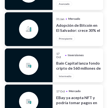
criptoactivos
Avanzado
Mercado
31 Jan
•
Cripto
Adopción de Bitcoin en
El Salvador: crece 30% el
turismo
Principiante
17
Inversiones
•
Oct
Bain Capital lanza fondo
cripto de 560 millones de
dólares
Intermedio
Mercado
17 Oct
•
Cripto
EBay ya acepta NFT y
podría tomar pagos en
cripto