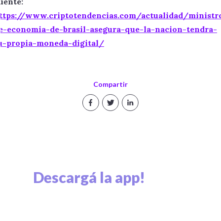
uente:
ttps://www.criptotendencias.com/actualidad/ministr
e-economia-de-brasil-asegura-que-la-nacion-tendra-
u-propia-moneda-digital/
Compartir
Descargá la app!
Explorá el mundo cripto y viví el mundo cripto.