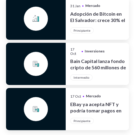
Mercado
31 Jan
•
Cripto
Adopción de Bitcoin en
El Salvador: crece 30% el
turismo
Principiante
17
Inversiones
•
Oct
Bain Capital lanza fondo
cripto de 560 millones de
dólares
Intermedio
Mercado
17 Oct
•
Cripto
EBay ya acepta NFT y
podría tomar pagos en
cripto
Principiante