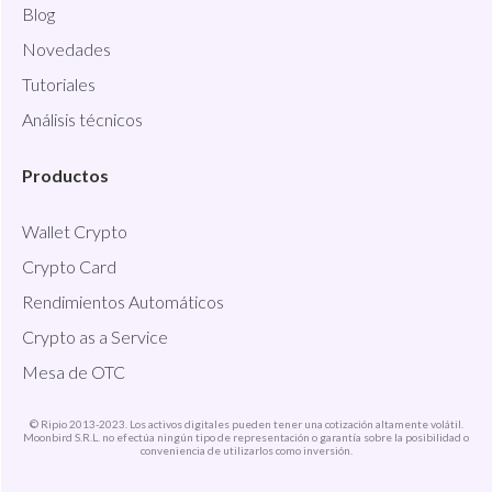
Blog
Novedades
Tutoriales
Análisis técnicos
Productos
Wallet Crypto
Crypto Card
Rendimientos Automáticos
Crypto as a Service
Mesa de OTC
© Ripio 2013-2023. Los activos digitales pueden tener una cotización altamente volátil.
Moonbird S.R.L. no efectúa ningún tipo de representación o garantía sobre la posibilidad o
conveniencia de utilizarlos como inversión.