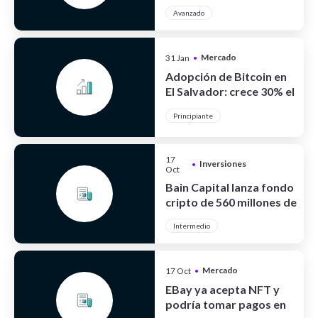
criptoactivos
Avanzado
Mercado
31 Jan
•
Cripto
Adopción de Bitcoin en
El Salvador: crece 30% el
turismo
Principiante
17
Inversiones
•
Oct
Bain Capital lanza fondo
cripto de 560 millones de
dólares
Intermedio
Mercado
17 Oct
•
Cripto
EBay ya acepta NFT y
podría tomar pagos en