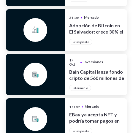
Mercado
31 Jan
•
Cripto
Adopción de Bitcoin en
El Salvador: crece 30% el
turismo
Principiante
17
Inversiones
•
Oct
Bain Capital lanza fondo
cripto de 560 millones de
dólares
Intermedio
Mercado
17 Oct
•
Cripto
EBay ya acepta NFT y
podría tomar pagos en
cripto
Principiante