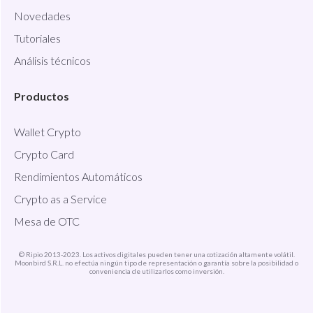
Novedades
Tutoriales
Análisis técnicos
Productos
Wallet Crypto
Crypto Card
Rendimientos Automáticos
Crypto as a Service
Mesa de OTC
© Ripio 2013-2023. Los activos digitales pueden tener una cotización altamente volátil.
Moonbird S.R.L. no efectúa ningún tipo de representación o garantía sobre la posibilidad o
conveniencia de utilizarlos como inversión.