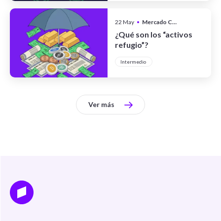
22 May
•
Mercado Cripto
¿Qué son los “activos
refugio”?
Intermedio
Ver más