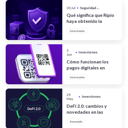
30 Jul
•
Seguridad y Privacidad
Qué significa que Ripio
haya obtenido la
certificación CCSS Level
Intermedio
III Full System
5
Inversiones
•
Jun
Cómo funcionan los
pagos digitales en
Argentina
Intermedio
29
Inversiones
•
May
DeFi 2.0: cambios y
novedades en las
finanzas
Avanzado
descentralizadas