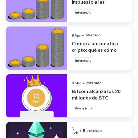
impuesto a las
operaciones con
Intermedio
criptomonedas
Mercado
9 Apr
•
Cripto
Compra automática
cripto: qué es cómo
funciona y cómo usar
Intermedio
DCA
Mercado
9 Mar
•
Cripto
Bitcoin alcanza los 20
millones de BTC
minados: qué significa
Principiante
este hito histórico
3
Blockchain
•
Feb