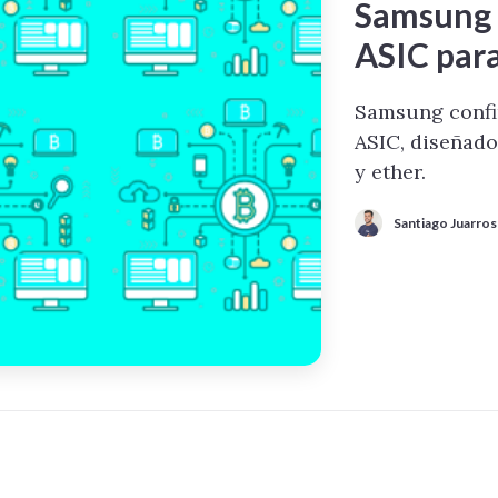
Samsung 
ASIC para
Samsung confi
ASIC, diseñad
y ether.
Santiago Juarros