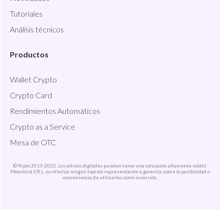
Tutoriales
Análisis técnicos
Productos
Wallet Crypto
Crypto Card
Rendimientos Automáticos
Crypto as a Service
Mesa de OTC
© Ripio 2013-2023. Los activos digitales pueden tener una cotización altamente volátil.
Moonbird S.R.L. no efectúa ningún tipo de representación o garantía sobre la posibilidad o
conveniencia de utilizarlos como inversión.