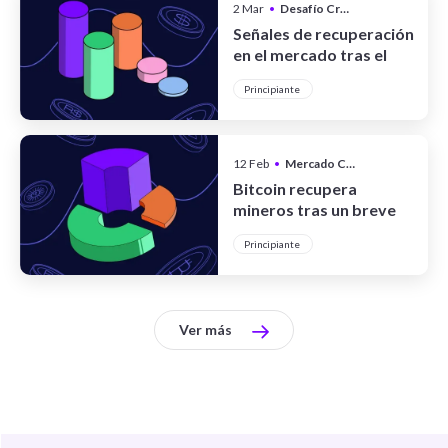
2 Mar
•
Desafío Cripto
Señales de recuperación
en el mercado tras el
sacudón de febrero
Principiante
12 Feb
•
Mercado Cripto
Bitcoin recupera
mineros tras un breve
apagón masivo
Principiante
Ver más