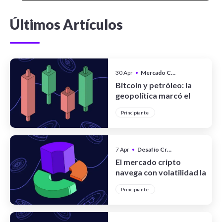
Últimos Artículos
30 Apr
•
Mercado Cripto
Bitcoin y petróleo: la
geopolítica marcó el
pulso de los mercados
Principiante
en abril
7 Apr
•
Desafío Cripto
El mercado cripto
navega con volatilidad la
ola de los USD 70.000
Principiante