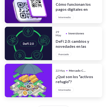
Cómo funcionan los
pagos digitales en
Argentina
Intermedio
29
Inversiones
•
May
DeFi 2.0: cambios y
novedades en las
finanzas
Avanzado
descentralizadas
22 May
•
Mercado Cripto
¿Qué son los “activos
refugio”?
Intermedio