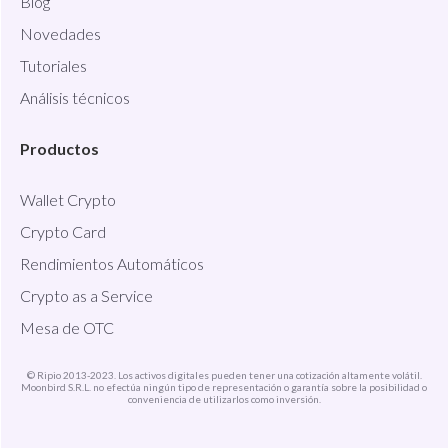
Blog
Novedades
Tutoriales
Análisis técnicos
Productos
Wallet Crypto
Crypto Card
Rendimientos Automáticos
Crypto as a Service
Mesa de OTC
© Ripio 2013-2023. Los activos digitales pueden tener una cotización altamente volátil.
Moonbird S.R.L. no efectúa ningún tipo de representación o garantía sobre la posibilidad o
conveniencia de utilizarlos como inversión.