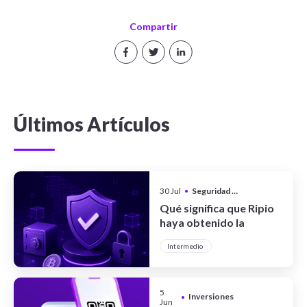
Compartir
Últimos Artículos
30 Jul
•
Seguridad y Privacidad
Qué significa que Ripio
haya obtenido la
certificación CCSS Level
Intermedio
III Full System
5
Inversiones
•
Jun