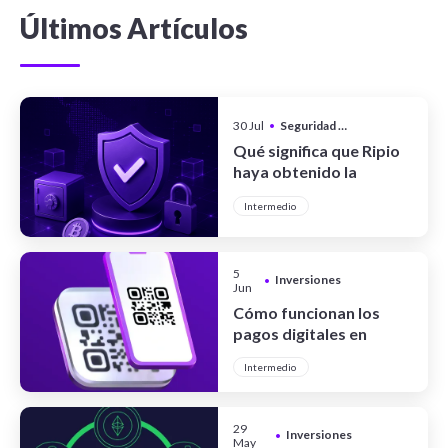
Últimos Artículos
30 Jul
•
Seguridad y Privacidad
Qué significa que Ripio
haya obtenido la
certificación CCSS Level
Intermedio
III Full System
5
Inversiones
•
Jun
Cómo funcionan los
pagos digitales en
Argentina
Intermedio
29
Inversiones
•
May