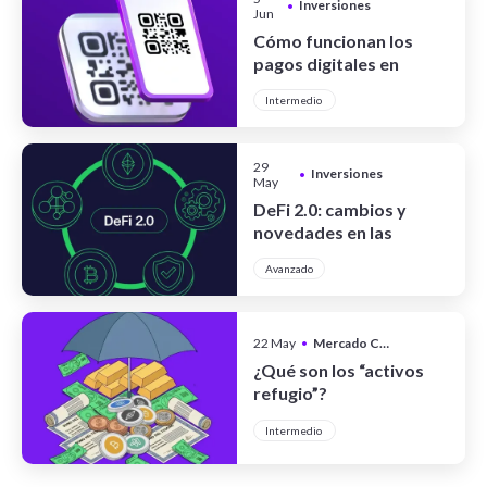
Inversiones
•
Jun
Cómo funcionan los
pagos digitales en
Argentina
Intermedio
29
Inversiones
•
May
DeFi 2.0: cambios y
novedades en las
finanzas
Avanzado
descentralizadas
22 May
•
Mercado Cripto
¿Qué son los “activos
refugio”?
Intermedio