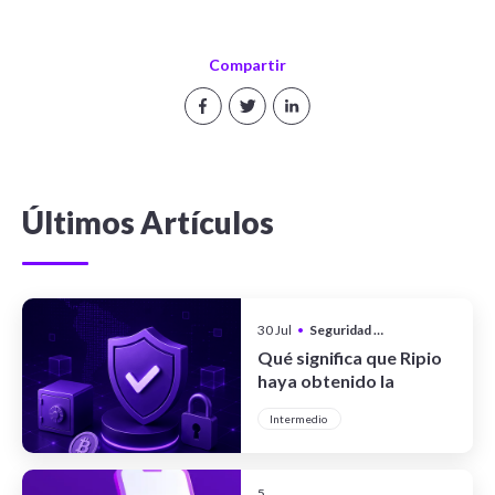
Compartir
Últimos Artículos
30 Jul
•
Seguridad y Privacidad
Qué significa que Ripio
haya obtenido la
certificación CCSS Level
Intermedio
III Full System
5