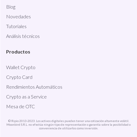
Blog
Novedades
Tutoriales
Análisis técnicos
Productos
Wallet Crypto
Crypto Card
Rendimientos Automáticos
Crypto as a Service
Mesa de OTC
© Ripio 2013-2023. Los activos digitales pueden tener una cotización altamente volátil.
Moonbird S.R.L. no efectúa ningún tipo de representación o garantía sobre la posibilidad o
conveniencia de utilizarlos como inversión.