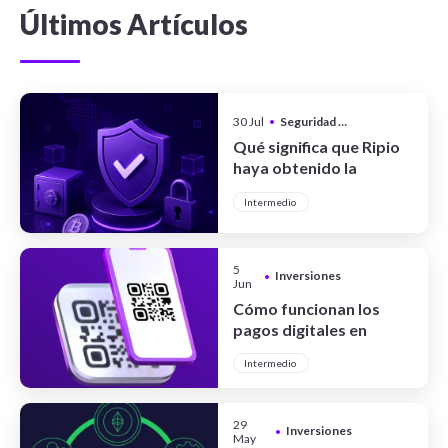
Últimos Artículos
30 Jul
•
Seguridad y Privacidad
Qué significa que Ripio
haya obtenido la
certificación CCSS Level
Intermedio
III Full System
5
Inversiones
•
Jun
Cómo funcionan los
pagos digitales en
Argentina
Intermedio
29
Inversiones
•
May