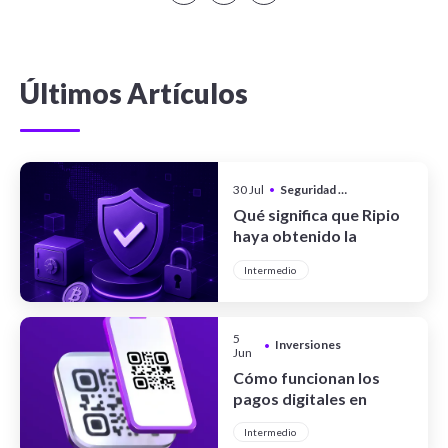
Últimos Artículos
30 Jul
•
Seguridad y Privacidad
Qué significa que Ripio
haya obtenido la
certificación CCSS Level
Intermedio
III Full System
5
Inversiones
•
Jun
Cómo funcionan los
pagos digitales en
Argentina
Intermedio