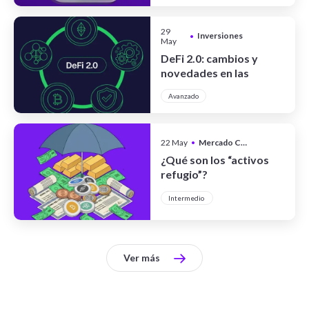
29
Inversiones
•
May
DeFi 2.0: cambios y
novedades en las
finanzas
Avanzado
descentralizadas
22 May
•
Mercado Cripto
¿Qué son los “activos
refugio”?
Intermedio
Ver más