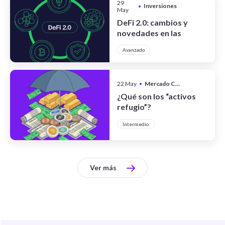
29
Inversiones
•
May
DeFi 2.0: cambios y
novedades en las
finanzas
Avanzado
descentralizadas
22 May
•
Mercado Cripto
¿Qué son los “activos
refugio”?
Intermedio
Ver más