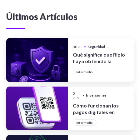
Últimos Artículos
30 Jul
•
Seguridad y Privacidad
Qué significa que Ripio
haya obtenido la
certificación CCSS Level
Intermedio
III Full System
5
Inversiones
•
Jun
Cómo funcionan los
pagos digitales en
Argentina
Intermedio