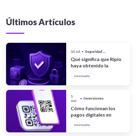
Últimos Artículos
30 Jul
•
Seguridad y Privacidad
Qué significa que Ripio
haya obtenido la
certificación CCSS Level
Intermedio
III Full System
5
Inversiones
•
Jun
Cómo funcionan los
pagos digitales en
Argentina
Intermedio