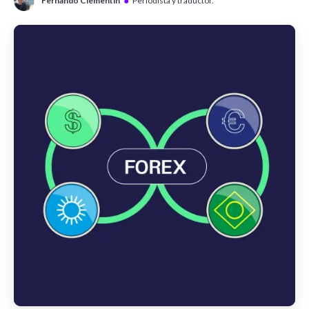
●
Fernando Clementin
Periodista y traductor.