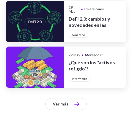
29
Inversiones
•
May
DeFi 2.0: cambios y
novedades en las
finanzas
Avanzado
descentralizadas
22 May
•
Mercado Cripto
¿Qué son los “activos
refugio”?
Intermedio
Ver más