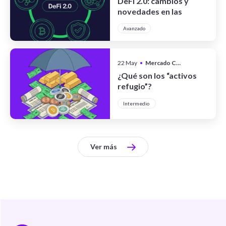
DeFi 2.0: cambios y
novedades en las
finanzas
Avanzado
descentralizadas
22 May
•
Mercado Cripto
¿Qué son los “activos
refugio”?
Intermedio
Ver más