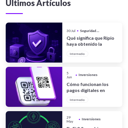
Últimos Artículos
30 Jul
•
Seguridad y Privacidad
Qué significa que Ripio
haya obtenido la
certificación CCSS Level
Intermedio
III Full System
5
Inversiones
•
Jun
Cómo funcionan los
pagos digitales en
Argentina
Intermedio
29
Inversiones
•
May