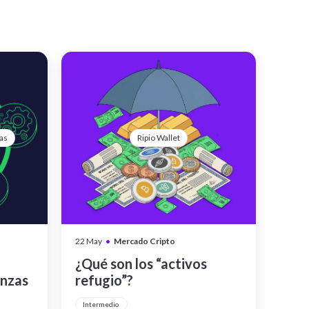
as
Ripio Wallet
•
22 May
Mercado Cripto
¿Qué son los “activos
anzas
refugio”?
Intermedio