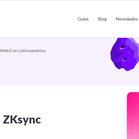
lanza LaChain en ZKsync para escalar 
Guías
Blog
Novedades
en Latinoamérica
r Web3 en Latinoamérica
n ZKsync