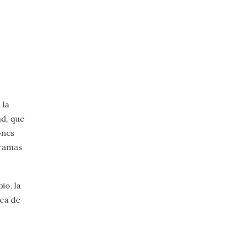
 la
d, que
ones
gramas
io, la
ca de