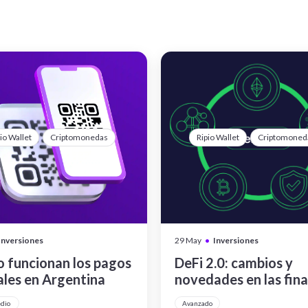
io Wallet
Criptomonedas
Ripio Wallet
Criptomoned
•
Inversiones
29 May
Inversiones
 funcionan los pagos
DeFi 2.0: cambios y
ales en Argentina
novedades en las fin
descentralizadas
edio
Avanzado