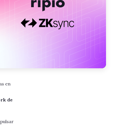
as en
ork de
pulsar