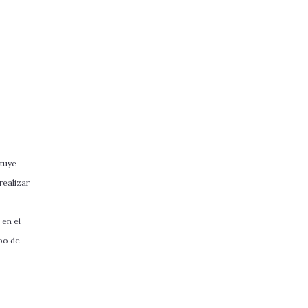
ituye
realizar
 en el
ipo de