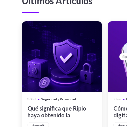
Últimos Artículos
Rip
•
•
30 Jul
Seguridad y Privacidad
5 Jun
Qué significa que Ripio
Cómo
haya obtenido la
digit
certificación CCSS Level
Intermedio
Interm