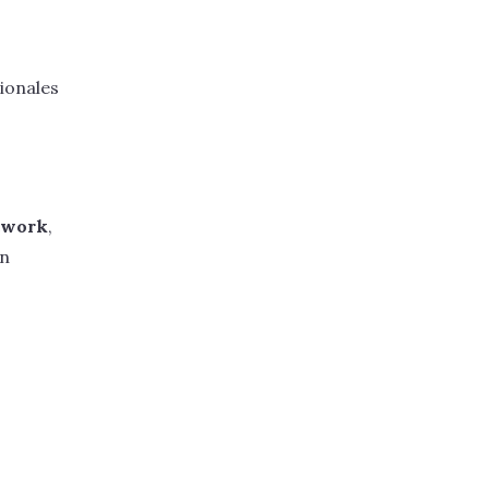
ionales
etwork
,
in