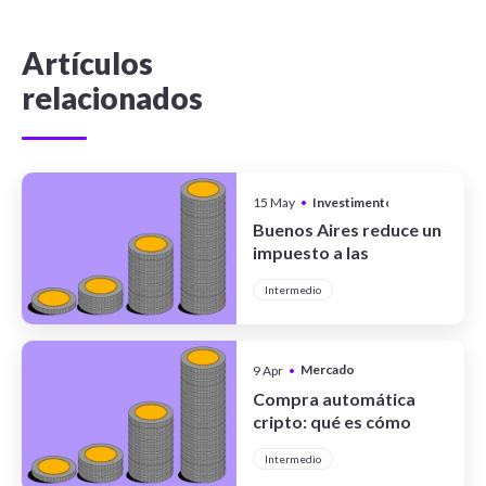
Artículos
relacionados
15 May
•
Investimentos
Buenos Aires reduce un
impuesto a las
operaciones con
Intermedio
criptomonedas
Mercado
9 Apr
•
Cripto
Compra automática
cripto: qué es cómo
funciona y cómo usar
Intermedio
DCA