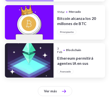
Mercado
9 Mar
•
Cripto
Bitcoin alcanza los 20
millones de BTC
minados: qué significa
Principiante
este hito histórico
3
Blockchain
•
Feb
Ethereum permitirá
agentes IA en sus
contratos inteligentes
Avanzado
Ver más