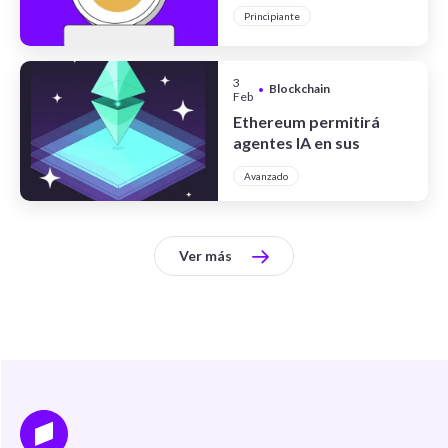
minados: qué significa
Principiante
este hito histórico
3
Blockchain
•
Feb
Ethereum permitirá
agentes IA en sus
contratos inteligentes
Avanzado
Ver más