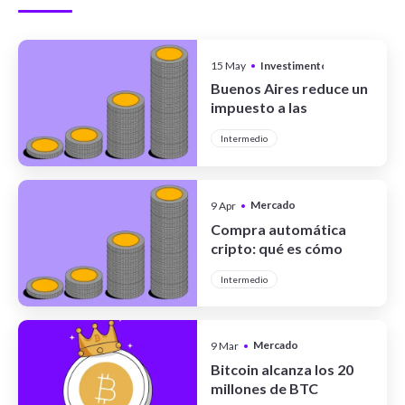
15 May
•
Investimentos
Buenos Aires reduce un
impuesto a las
operaciones con
Intermedio
criptomonedas
Mercado
9 Apr
•
Cripto
Compra automática
cripto: qué es cómo
funciona y cómo usar
Intermedio
DCA
Mercado
9 Mar
•
Cripto
Bitcoin alcanza los 20
millones de BTC