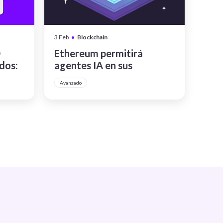
•
3 Feb
Blockchain
0
Ethereum permitirá
dos:
agentes IA en sus
o
contratos inteligentes
Avanzado