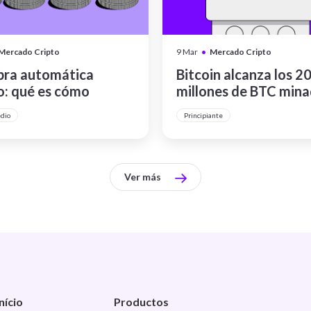
•
Mercado Cripto
9 Mar
Mercado Cripto
ra automática
Bitcoin alcanza los 2
o: qué es cómo
millones de BTC mina
iona y cómo usar DCA
qué significa este hit
dio
Principiante
histórico
Ver más
Início
Productos