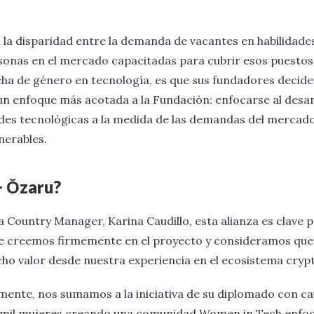
 la disparidad entre la demanda de vacantes en habilidade
rsonas en el mercado capacitadas para cubrir esos puestos 
cha de género en tecnología, es que sus fundadores decid
 un enfoque más acotada a la Fundación: enfocarse al desar
idades tecnológicas a la medida de las demandas del mercad
nerables.
+ Ŏzaru?
 Country Manager, Karina Caudillo, esta alianza es clave 
ue creemos firmemente en el proyecto y consideramos que
o valor desde nuestra experiencia en el ecosistema cryp
 mente, nos sumamos a la iniciativa de su diplomado con ca
10 mil mujeres creando una comunidad Women in Tech enfo