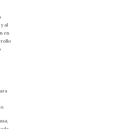
s
y al
en en
rollo
o
para
to.
usa,
cada