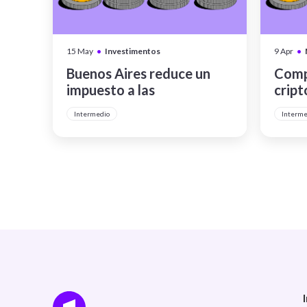
•
•
15 May
Investimentos
9 Apr
Buenos Aires reduce un
Comp
impuesto a las
cript
operaciones con
func
Intermedio
Interme
criptomonedas