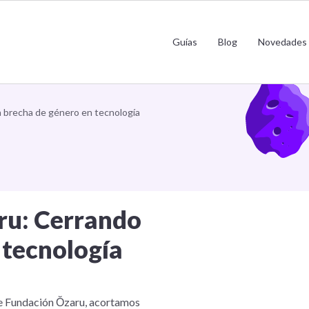
y Fundación Ŏzaru: Cerrando la brech
Guías
Blog
Novedades
género en tecnología
a brecha de género en tecnología
ru: Cerrando
 tecnología
de Fundación Ŏzaru, acortamos