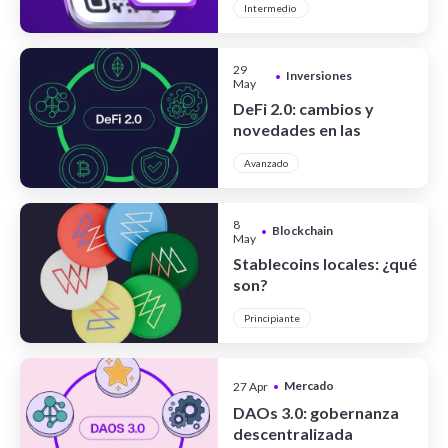
Intermedio
29
Inversiones
•
May
DeFi 2.0: cambios y
novedades en las
finanzas
Avanzado
descentralizadas
8
Blockchain
•
May
Stablecoins locales: ¿qué
son?
Principiante
Mercado
27 Apr
•
Cripto
DAOs 3.0: gobernanza
descentralizada