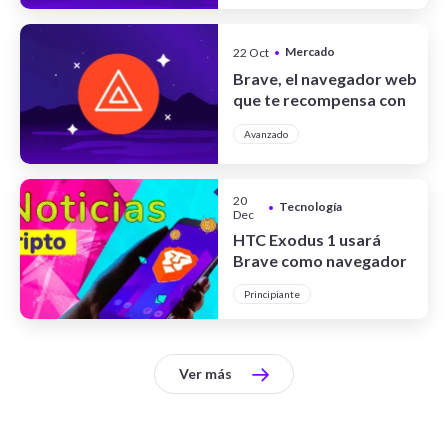
Mercado
22 Oct
•
Cripto
Brave, el navegador web
que te recompensa con
cripto
Avanzado
20
Tecnología
•
Dec
HTC Exodus 1 usará
Brave como navegador
por defecto
Principiante
Ver más