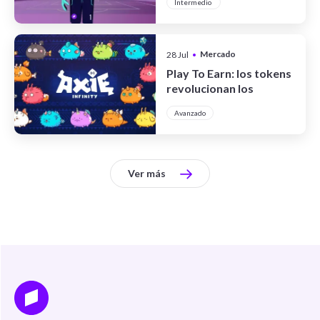
Intermedio
Mercado
28 Jul
•
Cripto
Play To Earn: los tokens
revolucionan los
videojuegos
Avanzado
Ver más