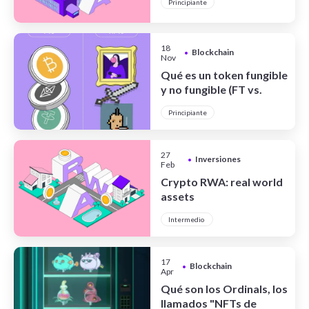
Principiante
los clubes
18
Blockchain
•
Nov
Qué es un token fungible
y no fungible (FT vs.
NFT)
Principiante
27
Inversiones
•
Feb
Crypto RWA: real world
assets
Intermedio
17
Blockchain
•
Apr
Qué son los Ordinals, los
llamados "NFTs de