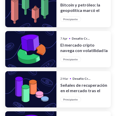
Bitcoin y petróleo: la
geopolítica marcó el
pulso de los mercados
Principiante
en abril
7 Apr
•
Desafío Cripto
El mercado cripto
navega con volatilidad la
ola de los USD 70.000
Principiante
2 Mar
•
Desafío Cripto
Señales de recuperación
en el mercado tras el
sacudón de febrero
Principiante