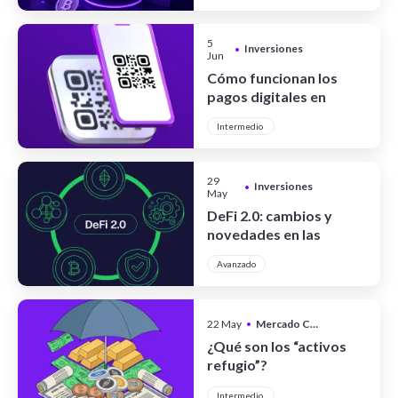
5
Inversiones
•
Jun
Cómo funcionan los
pagos digitales en
Argentina
Intermedio
29
Inversiones
•
May
DeFi 2.0: cambios y
novedades en las
finanzas
Avanzado
descentralizadas
22 May
•
Mercado Cripto
¿Qué son los “activos
refugio”?
Intermedio