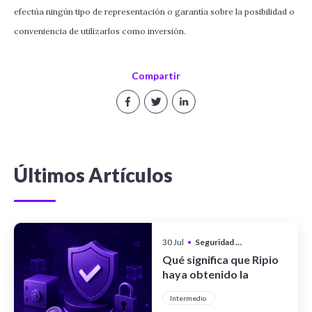
efectúa ningún tipo de representación o garantía sobre la posibilidad o
conveniencia de utilizarlos como inversión.
Compartir
Últimos Artículos
30 Jul
•
Seguridad y Privacidad
Qué significa que Ripio
haya obtenido la
certificación CCSS Level
Intermedio
III Full System