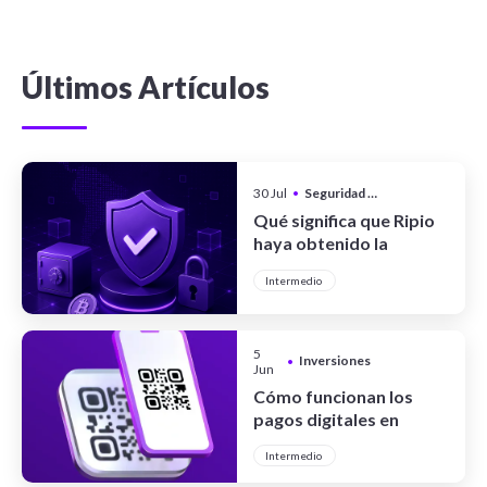
Últimos Artículos
30 Jul
•
Seguridad y Privacidad
Qué significa que Ripio
haya obtenido la
certificación CCSS Level
Intermedio
III Full System
5
Inversiones
•
Jun
Cómo funcionan los
pagos digitales en
Argentina
Intermedio