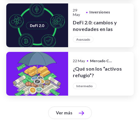
29
Inversiones
•
May
DeFi 2.0: cambios y
novedades en las
finanzas
Avanzado
descentralizadas
22 May
•
Mercado Cripto
¿Qué son los “activos
refugio”?
Intermedio
Ver más