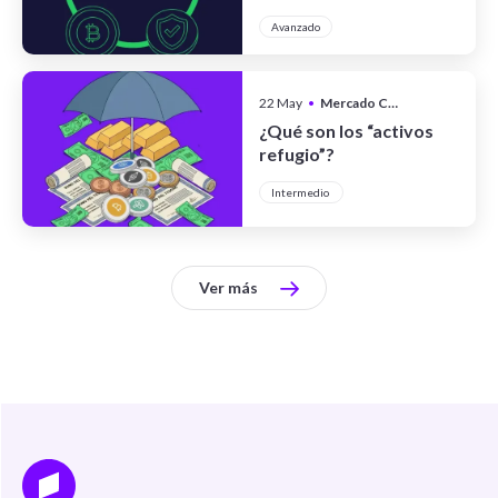
finanzas
Avanzado
descentralizadas
22 May
•
Mercado Cripto
¿Qué son los “activos
refugio”?
Intermedio
Ver más