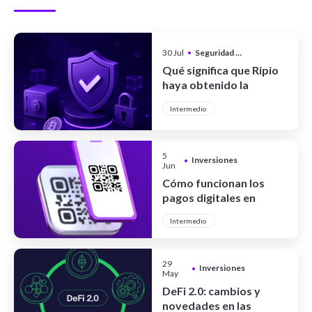
30 Jul
•
Seguridad y Privacidad
Qué significa que Ripio
haya obtenido la
certificación CCSS Level
Intermedio
III Full System
5
Inversiones
•
Jun
Cómo funcionan los
pagos digitales en
Argentina
Intermedio
29
Inversiones
•
May
DeFi 2.0: cambios y
novedades en las