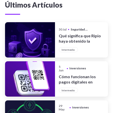
Últimos Artículos
30 Jul
•
Seguridad y Privacidad
Qué significa que Ripio
haya obtenido la
certificación CCSS Level
Intermedio
III Full System
5
Inversiones
•
Jun
Cómo funcionan los
pagos digitales en
Argentina
Intermedio
29
Inversiones
•
May