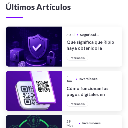
Últimos Artículos
30 Jul
•
Seguridad y Privacidad
Qué significa que Ripio
haya obtenido la
certificación CCSS Level
Intermedio
III Full System
5
Inversiones
•
Jun
Cómo funcionan los
pagos digitales en
Argentina
Intermedio
29
Inversiones
•
May