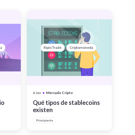
da
Ripio Trade
Criptomoneda
•
6 Jan
Mercado Cripto
io
Qué tipos de stablecoins
existen
Principiante