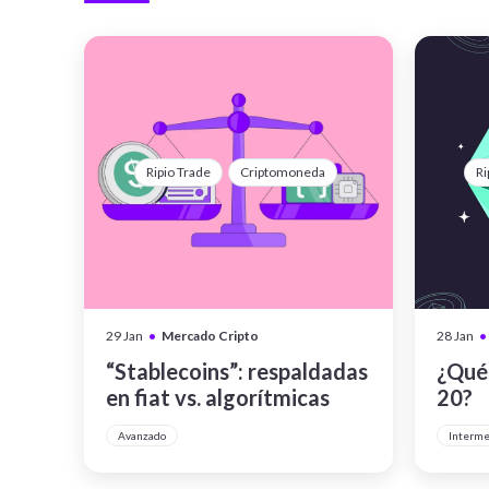
Ripio Trade
Criptomoneda
Ri
•
•
29 Jan
Mercado Cripto
28 Jan
“Stablecoins”: respaldadas
¿Qué 
en fiat vs. algorítmicas
20?
Avanzado
Interm