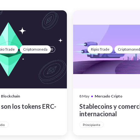
pio Trade
Criptomoneda
Ripio Trade
Criptomone
•
Blockchain
8 May
Mercado Cripto
son los tokens ERC-
Stablecoins y comerc
internacional
edio
Principiante