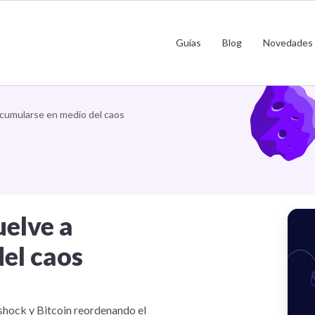
Guías
Blog
Novedades
 acumularse en medio del caos
uelve a
el caos
 shock y Bitcoin reordenando el