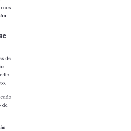
ornos
ión
.
se
es de
io
medio
to.
ercado
o de
más