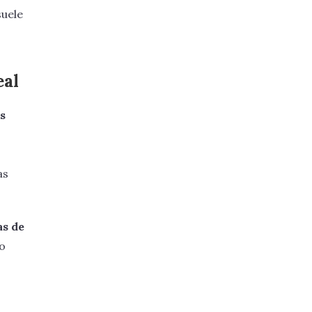
suele
eal
s
as
as de
o