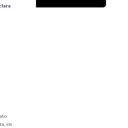
clara
lato
ta, en