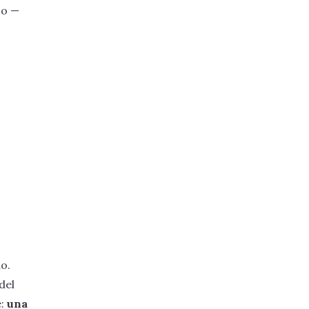
zo —
o.
del
e:
una