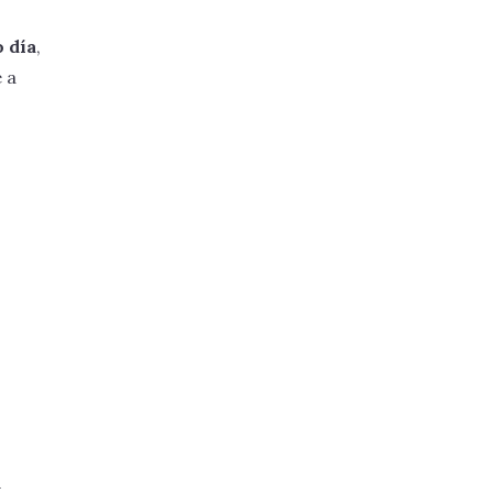
o día
,
 a
k