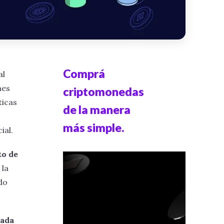
Comprá
al
nes
criptomonedas
ticas
de la manera
más simple.
ial.
to de
 la
ado
cada