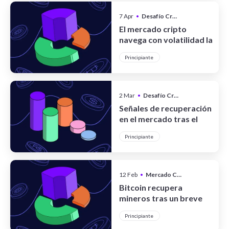
7 Apr
•
Desafío Cripto
El mercado cripto
navega con volatilidad la
ola de los USD 70.000
Principiante
2 Mar
•
Desafío Cripto
Señales de recuperación
en el mercado tras el
sacudón de febrero
Principiante
12 Feb
•
Mercado Cripto
Bitcoin recupera
mineros tras un breve
apagón masivo
Principiante