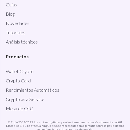
Guías
Blog
Novedades
Tutoriales
Análisis técnicos
Productos
Wallet Crypto
Crypto Card
Rendimientos Automáticos
Crypto as a Service
Mesa de OTC
© Ripio 2013-2023. Los activos digitales pueden tener una cotización altamente volátil.
Moonbird S.R.L. no efectúa ningún tipo de representación o garantía sobre la posibilidad o
conveniencia de utilizarlos como inversión.