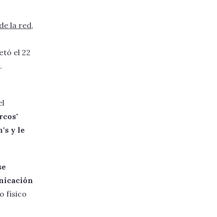
e la red
,
etó el 22
.
el
rcos"
's y le
se
unicación
o físico