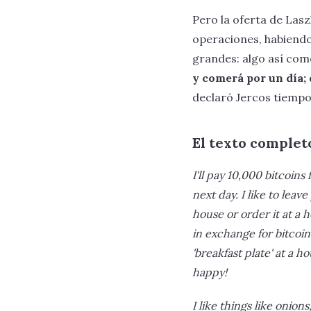
Pero la oferta de Lasz
operaciones, habiendo
grandes: algo así com
y comerá por un día; 
declaró Jercos tiempo
El texto complet
I'll pay 10,000 bitcoins
next day. I like to leav
house or order it at a 
in exchange for bitcoins
'breakfast plate' at a 
happy!
I like things like onio