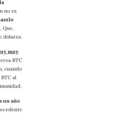
la
ón no es
Laszlo
. Que,
e dólares.
 muy muy
imeros BTC
n, cuando
0 BTC al
omunidad.
a un año
ntecedente