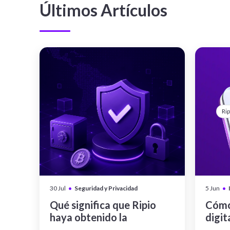
Últimos Artículos
Rip
•
•
30 Jul
Seguridad y Privacidad
5 Jun
Qué significa que Ripio
Cómo
haya obtenido la
digit
certificación CCSS Level