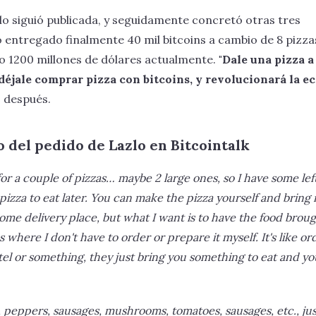
lo siguió publicada, y seguidamente concretó otras tres
 entregado finalmente 40 mil bitcoins a cambio de 8 pizza
o 1200 millones de dólares actualmente.
"Dale una pizza a
déjale comprar pizza con bitcoins, y revolucionará la e
 después.
o del pedido de Lazlo en Bitcointalk
 for a couple of pizzas… maybe 2 large ones, so I have some lef
e pizza to eat later. You can make the pizza yourself and bring 
home delivery place, but what I want is to have the food brou
 where I don't have to order or prepare it myself. It's like or
hotel or something, they just bring you something to eat and yo
ns, peppers, sausages, mushrooms, tomatoes, sausages, etc., jus