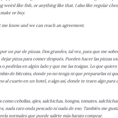
 weird like fish, or anything like that. I also like regular che
 make or buy.
let me know and we can reach an agreement.
 por un par de pizzas. Dos grandes, tal vez, para que me sob
dejar pizza para comer después. Pueden hacer las pizzas us
a o pedirlas en algún lado y que me las traigan. Lo que quier
mbio de bitcoins, donde yo no tenga ni que prepararlas ni que
 al cuarto en un hotel, o algo así, donde te traen algo para
como cebollas, ajíes, salchichas, hongos, tomates, salchichas
es, nada raro onda pescado ni nada de eso. También me gusta
arela normales que puede salirte más barato comprar.