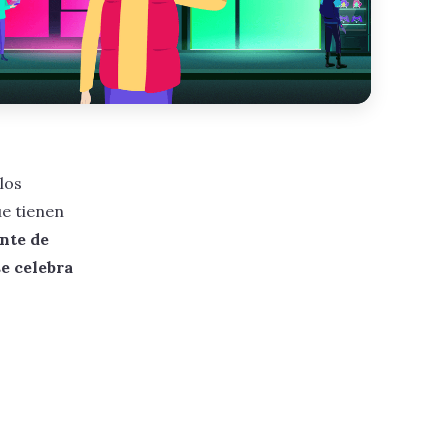
 los
ue tienen
nte de
se celebra