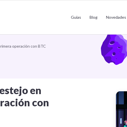
 Pizza Day: un festejo en honor a la pr
Guías
Blog
Novedades
operación con BTC
 primera operación con BTC
festejo en
eración con