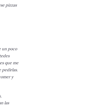
ese pizzas
re un poco
tedes
o es que me
 pedirlas.
 comer y
,
n las