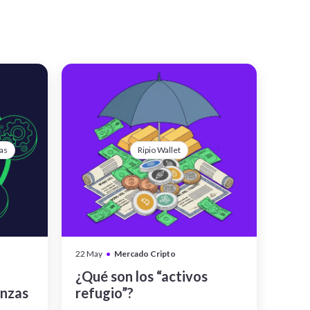
as
Ripio Wallet
•
22 May
Mercado Cripto
¿Qué son los “activos
anzas
refugio”?