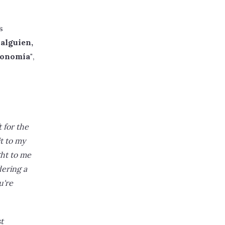
s
 alguien,
conomía"
,
t for the
it to my
ght to me
dering a
u're
t