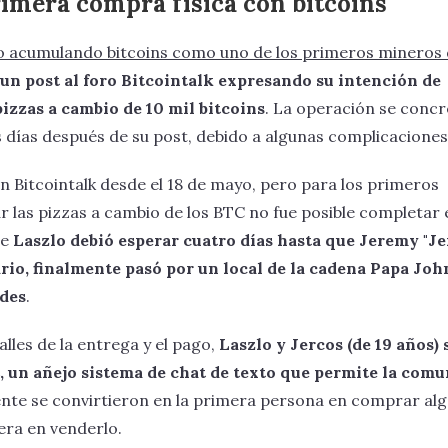
imera compra física con bitcoins
 acumulando bitcoins como uno de los primeros mineros d
un post al foro Bitcointalk expresando su intención de
izzas a cambio de 10 mil bitcoins
. La operación se concr
 días después de su post, debido a algunas complicaciones
n Bitcointalk desde el 18 de mayo, pero para los primeros
 las pizzas a cambio de los BTC no fue posible completar 
ue
Laszlo debió esperar cuatro días hasta que Jeremy "Je
rio, finalmente pasó por un local de la cadena Papa John
ndes
.
lles de la entrega y el pago,
Laszlo y Jercos (de 19 años) 
 un añejo sistema de chat de texto que permite la com
ente se convirtieron en la primera persona en comprar alg
mera en venderlo.