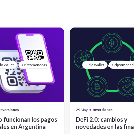
io Wallet
Criptomonedas
Ripio Wallet
Criptomoned
•
Inversiones
29 May
Inversiones
 funcionan los pagos
DeFi 2.0: cambios y
ales en Argentina
novedades en las fin
descentralizadas