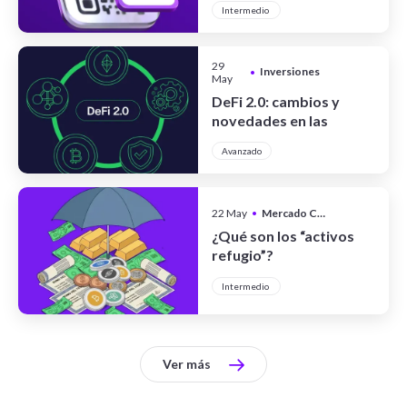
Intermedio
29
Inversiones
•
May
DeFi 2.0: cambios y
novedades en las
finanzas
Avanzado
descentralizadas
22 May
•
Mercado Cripto
¿Qué son los “activos
refugio”?
Intermedio
Ver más