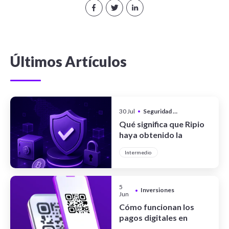
Últimos Artículos
30 Jul
•
Seguridad y Privacidad
Qué significa que Ripio
haya obtenido la
certificación CCSS Level
Intermedio
III Full System
5
Inversiones
•
Jun
Cómo funcionan los
pagos digitales en
Argentina