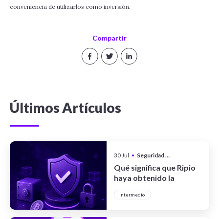
conveniencia de utilizarlos como inversión.
Compartir
Últimos Artículos
30 Jul
•
Seguridad y Privacidad
Qué significa que Ripio
haya obtenido la
certificación CCSS Level
Intermedio
III Full System