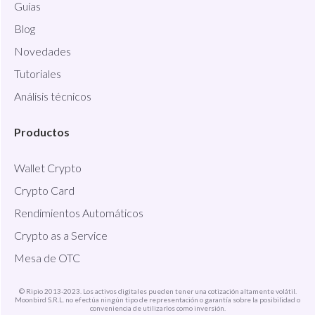
Guías
Blog
Novedades
Tutoriales
Análisis técnicos
Productos
Wallet Crypto
Crypto Card
Rendimientos Automáticos
Crypto as a Service
Mesa de OTC
© Ripio 2013-2023. Los activos digitales pueden tener una cotización altamente volátil.
Moonbird S.R.L. no efectúa ningún tipo de representación o garantía sobre la posibilidad o
conveniencia de utilizarlos como inversión.