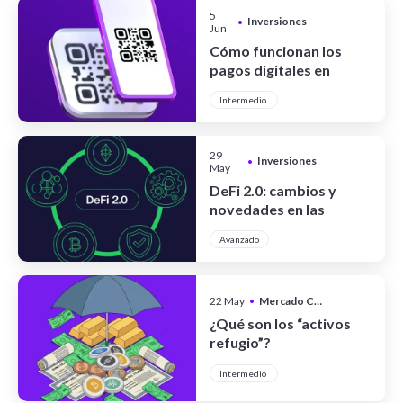
5
Inversiones
•
Jun
Cómo funcionan los
pagos digitales en
Argentina
Intermedio
29
Inversiones
•
May
DeFi 2.0: cambios y
novedades en las
finanzas
Avanzado
descentralizadas
22 May
•
Mercado Cripto
¿Qué son los “activos
refugio”?
Intermedio