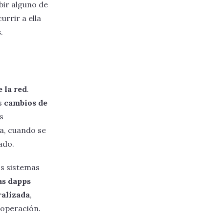
bir alguno de
rrir a ella
s
.
 la red
.
os
cambios de
s
a, cuando se
ado.
os sistemas
as dapps
ralizada
,
 operación.