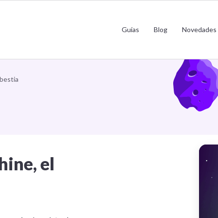
m Virtual Machine, el corazón de la b
Guías
Blog
Novedades
 bestia
ine, el