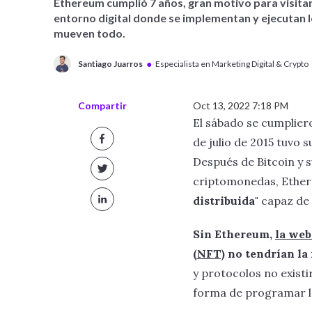
Ethereum cumplió 7 años, gran motivo para visitar
entorno digital donde se implementan y ejecutan 
mueven todo.
●
Santiago Juarros
Especialista en Marketing Digital & Crypto
Compartir
Oct 13, 2022 7:18 PM
El sábado se cumplie
de julio de 2015 tuvo
Después de Bitcoin y 
criptomonedas, Ether
distribuida"
capaz de 
Sin Ethereum,
la we
(NFT)
no tendrían la 
y protocolos no existi
forma de programar la 