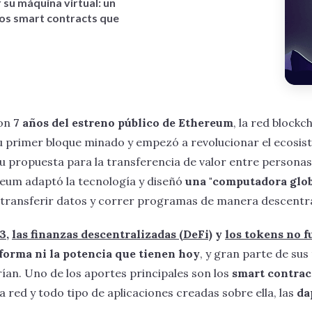
 su máquina virtual: un
los smart contracts que
ron
7 años del estreno público de Ethereum
, la red blockc
 su primer bloque minado y empezó a revolucionar el ecosis
su propuesta para la transferencia de valor entre persona
eum adaptó la tecnología y diseñó
una "computadora glo
transferir datos y correr programas de manera descentra
b3
,
las finanzas descentralizadas (DeFi)
y
los tokens no f
forma ni la potencia que tienen hoy
, y gran parte de sus
rían. Uno de los aportes principales son los
smart contrac
red y todo tipo de aplicaciones creadas sobre ella, las
da