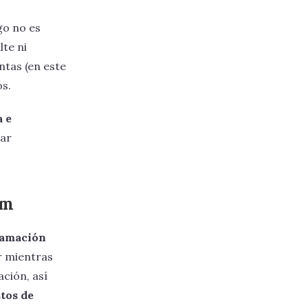
go no es
lte ni
ntas (en este
os.
a e
car
um
ramación
r mientras
ción, así
stos de