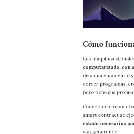
Cómo funciona
Las máquinas virtuale
computarizado, con 
de almacenamiento)
y
correr programas, cre
pero tiene sus propie
Cuando ocurre una tra
smart contract se eje
estado necesarios pa
van generando.