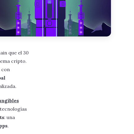
hain que el 30
tema cripto.
s con
bal
lizada.
ungibles
 tecnologías
ts
: una
pps
.