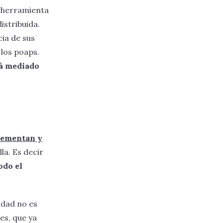
 herramienta
istribuida.
cia de sus
 los poaps.
tá mediado
lementan y
la. Es decir
odo el
idad no es
es, que ya