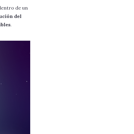
dentro de un
cución del
ibles
.