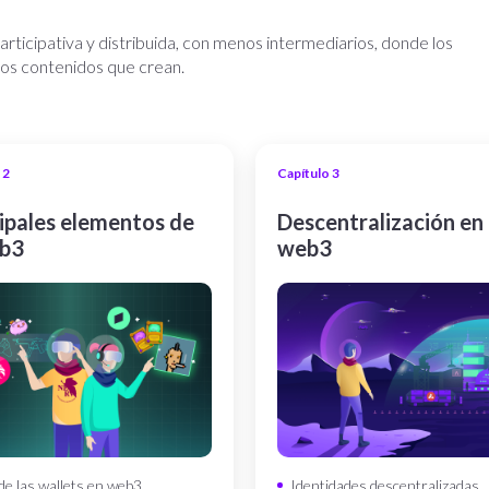
ticipativa y distribuida, con menos intermediarios, donde los
los contenidos que crean.
 2
Capítulo 3
ipales elementos de
Descentralización en 
eb3
web3
 de las wallets en web3
Identidades descentralizadas