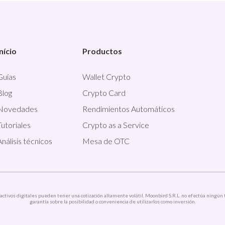
Início
Productos
Guías
Wallet Crypto
Blog
Crypto Card
Novedades
Rendimientos Automáticos
Tutoriales
Crypto as a Service
Análisis técnicos
Mesa de OTC
activos digitales pueden tener una cotización altamente volátil. Moonbird S.R.L. no efectúa ningún 
garantía sobre la posibilidad o conveniencia de utilizarlos como inversión.