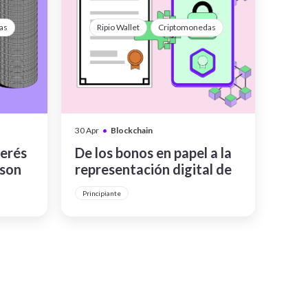
as
Ripio Wallet
Criptomonedas
•
30 Apr
Blockchain
terés
De los bonos en papel a la
 son
representación digital de
bonos: evolución de los
Principiante
mercados financieros