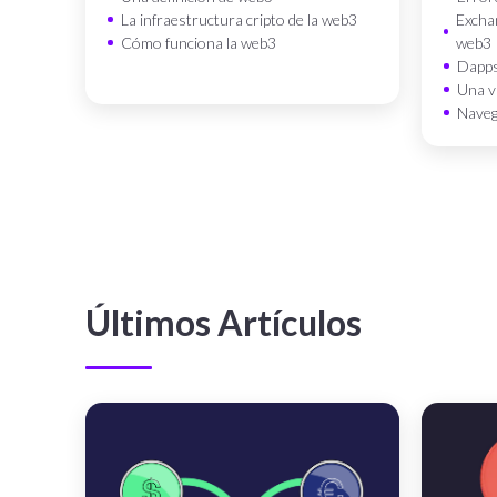
La infraestructura cripto de la web3
Excha
Cómo funciona la web3
web3
Dapps
Una v
Naveg
Últimos Artículos