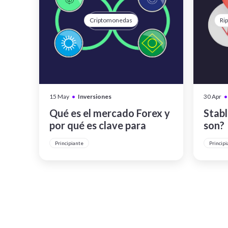
Criptomonedas
Rip
•
•
15 May
Inversiones
30 Apr
Qué es el mercado Forex y
Stabl
por qué es clave para
son?
entender las monedas
Principiante
Principi
digitales