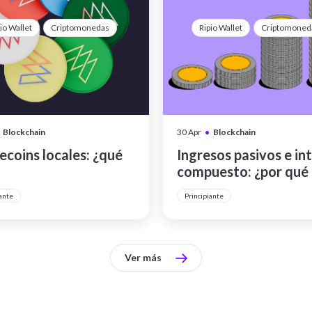
io Wallet
Criptomonedas
Ripio Wallet
Criptomoned
•
Blockchain
30 Apr
Blockchain
ecoins locales: ¿qué
Ingresos pasivos e in
compuesto: ¿por qué
importantes?
ante
Principiante
Ver más