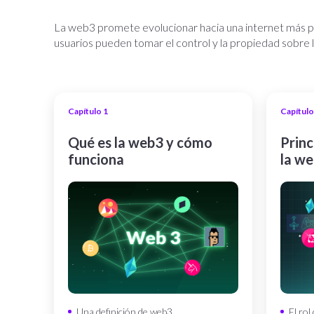
La web3 promete evolucionar hacia una internet más par
usuarios pueden tomar el control y la propiedad sobre 
Capítulo 1
Capítulo
Qué es la web3 y cómo
Princ
funciona
la w
Una definición de web3
El rol