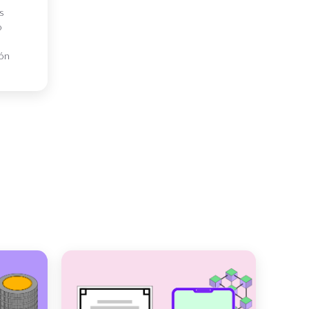
s
o
ión