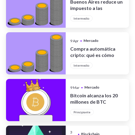
Buenos Aires reduce un
impuesto a las
operaciones con
Intermedio
criptomonedas
Mercado
9 Apr
•
Cripto
Compra automática
cripto: qué es cómo
funciona y cómo usar
Intermedio
DCA
Mercado
9 Mar
•
Cripto
Bitcoin alcanza los 20
millones de BTC
minados: qué significa
Principiante
este hito histórico
3
Blockchain
•