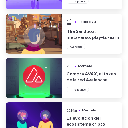
Principiante
29
Tecnología
•
Jul
The Sandbox:
metaverso, play-to-earn
y NFT
Avanzado
Mercado
7 Jul
•
Cripto
Compra AVAX, el token
de la red Avalanche
Principiante
Mercado
22 Mar
•
Cripto
La evolución del
ecosistema cripto