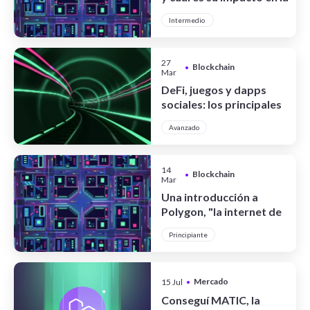
industria cripto?
Intermedio
27
Blockchain
•
Mar
DeFi, juegos y dapps
sociales: los principales
proyectos en Polygon
Avanzado
14
Blockchain
•
Mar
Una introducción a
Polygon, "la internet de
las blockchains"
Principiante
Mercado
15 Jul
•
Cripto
Conseguí MATIC, la