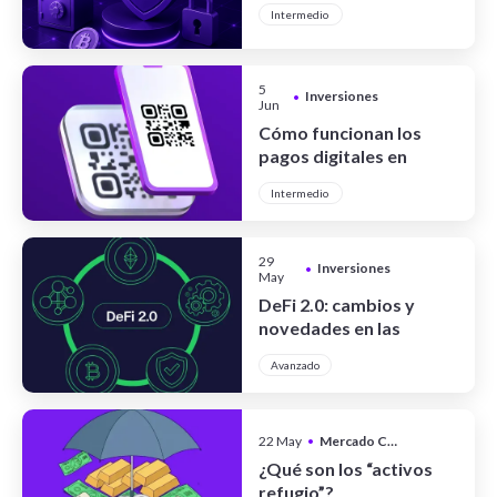
Intermedio
III Full System
5
Inversiones
•
Jun
Cómo funcionan los
pagos digitales en
Argentina
Intermedio
29
Inversiones
•
May
DeFi 2.0: cambios y
novedades en las
finanzas
Avanzado
descentralizadas
22 May
•
Mercado Cripto
¿Qué son los “activos
refugio”?