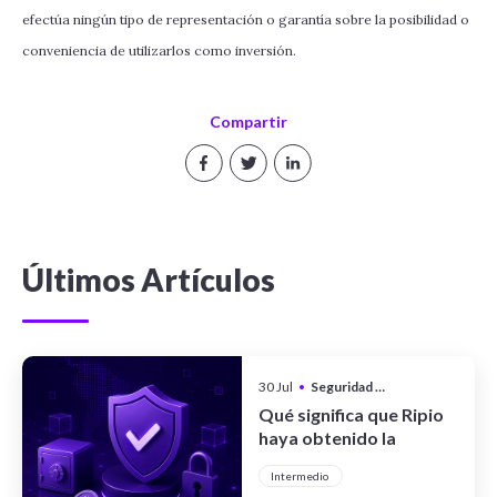
efectúa ningún tipo de representación o garantía sobre la posibilidad o
conveniencia de utilizarlos como inversión.
Compartir
Últimos Artículos
30 Jul
•
Seguridad y Privacidad
Qué significa que Ripio
haya obtenido la
certificación CCSS Level
Intermedio
III Full System