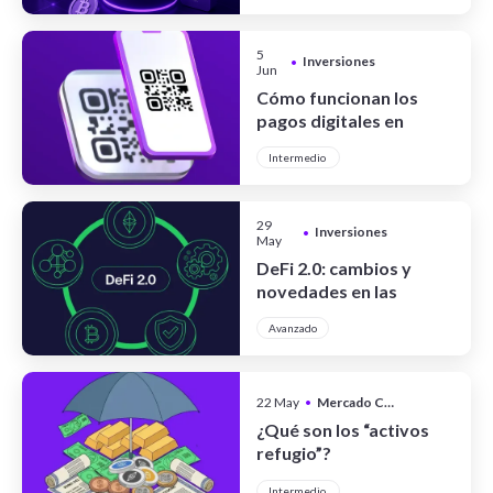
5
Inversiones
•
Jun
Cómo funcionan los
pagos digitales en
Argentina
Intermedio
29
Inversiones
•
May
DeFi 2.0: cambios y
novedades en las
finanzas
Avanzado
descentralizadas
22 May
•
Mercado Cripto
¿Qué son los “activos
refugio”?
Intermedio