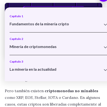
Capítulo 1
Fundamentos de la minería cripto
Qué es la minería de criptomonedas
Capítulo 2
Bloque, recompensa y hash rate
Minería de criptomonedas
Tipos de pruebas de consenso
Criptomonedas minables y no minables
Capítulo 3
Cómo minar criptomonedas
Entre las
criptomonedas minables
más conocidas
La minería en la actualidad
contamos con Bitcoin, Ethereum, Litecoin, Monero,
Halving en Bitcoin
Zcash o Dogecoin.
Rentabilidad de la minería y costos actuales
Pero también existen
criptomonedas no minables
como XRP, EOS, Stellar, IOTA o Cardano. En algunos
casos, estas criptos son liberadas completamente al